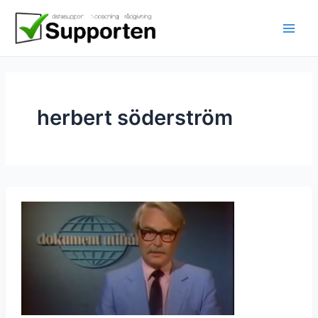
Hoppa
till
innehåll
herbert söderström