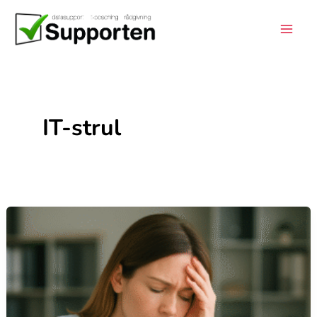
Hoppa
till
innehåll
IT-strul