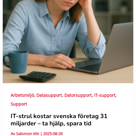
,
,
,
,
Arbetsmiljö
Datasupport
Datorsupport
IT-support
Support
IT-strul kostar svenska företag 31
miljarder – ta hjälp, spara tid
Av
Salomon Mir
|
2025-08-29