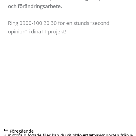
och förändringsarbete.
Ring 0900-100 20 30 för en stunds ”second
opinion” i dina IT-projekt!
Föregående
Hur stora bifogade filer kan du skicka i ett email?
Windows 10 – Supporten från Mi