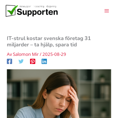
Hoppa
till
innehåll
IT-strul kostar svenska företag 31
miljarder – ta hjälp, spara tid
Av
Salomon Mir
/
2025-08-29