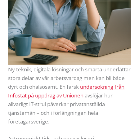
Ny teknik, digitala lösningar och smarta underlättar
stora delar av vår arbetsvardag men kan bli både
dyrt och ohälsosamt. En färsk
undersökning från
Infostat på uppdrag av Unionen
avslöjar hur
allvarligt IT-strul påverkar privatanställda
tjänstemän – och i förlängningen hela
företagarsverige
.
Astronomiskt tids- och pengaslöseri