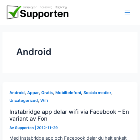
Hoppa
till
innehåll
Android
,
,
,
,
,
Android
Appar
Gratis
Mobiltelefoni
Sociala medier
,
Uncategorized
Wifi
Instabridge app delar wifi via Facebook – En
variant av Fon
Av
Supporten
|
2012-11-29
Med Instabridge app och Facebook delar du helt enkelt