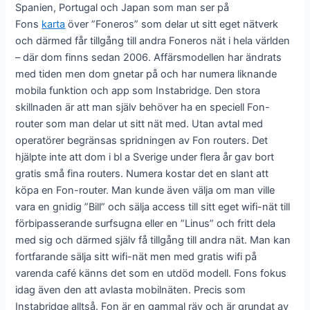
Spanien, Portugal och Japan som man ser på
Fons
karta
över ”Foneros” som delar ut sitt eget nätverk
och därmed får tillgång till andra Foneros nät i hela världen
– där dom finns sedan 2006. Affärsmodellen har ändrats
med tiden men dom gnetar på och har numera liknande
mobila funktion och app som Instabridge. Den stora
skillnaden är att man själv behöver ha en speciell Fon-
router som man delar ut sitt nät med. Utan avtal med
operatörer begränsas spridningen av Fon routers. Det
hjälpte inte att dom i bl a Sverige under flera år gav bort
gratis små fina routers. Numera kostar det en slant att
köpa en Fon-router. Man kunde även välja om man ville
vara en gnidig ”Bill” och sälja access till sitt eget wifi-nät till
förbipasserande surfsugna eller en ”Linus” och fritt dela
med sig och därmed själv få tillgång till andra nät. Man kan
fortfarande sälja sitt wifi-nät men med gratis wifi på
varenda café känns det som en utdöd modell. Fons fokus
idag även den att avlasta mobilnäten. Precis som
Instabridge alltså. Fon är en gammal räv och är grundat av