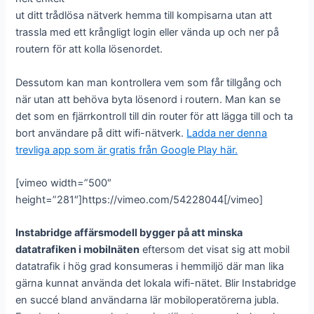
ut ditt trådlösa nätverk hemma till kompisarna utan att
trassla med ett krångligt login eller vända up och ner på
routern för att kolla lösenordet.
Dessutom kan man kontrollera vem som får tillgång och
när utan att behöva byta lösenord i routern. Man kan se
det som en fjärrkontroll till din router för att lägga till och ta
bort användare på ditt wifi-nätverk.
Ladda ner denna
trevliga app som är gratis från Google Play här.
[vimeo width=”500″
height=”281″]https://vimeo.com/54228044[/vimeo]
Instabridge affärsmodell bygger på att minska
datatrafiken i mobilnäten
eftersom det visat sig att mobil
datatrafik i hög grad konsumeras i hemmiljö där man lika
gärna kunnat använda det lokala wifi-nätet. Blir Instabridge
en succé bland användarna lär mobiloperatörerna jubla.