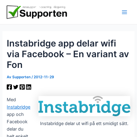
Hoppa
till
innehåll
Instabridge app delar wifi
via Facebook – En variant av
Fon
Av
Supporten
/
2012-11-29
Med
Instabridge
app och
Facebook
Instabridge delar ut wifi på ett smidigt sätt.
delar du
helt enkelt