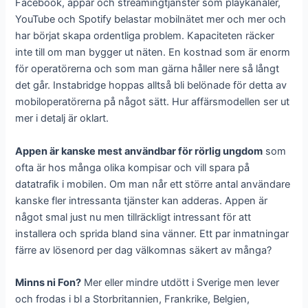
Facebook, appar och streamingtjänster som playkanaler,
YouTube och Spotify belastar mobilnätet mer och mer och
har börjat skapa ordentliga problem. Kapaciteten räcker
inte till om man bygger ut näten. En kostnad som är enorm
för operatörerna och som man gärna håller nere så långt
det går. Instabridge hoppas alltså bli belönade för detta av
mobiloperatörerna på något sätt. Hur affärsmodellen ser ut
mer i detalj är oklart.
Appen är kanske mest användbar för rörlig ungdom
som
ofta är hos många olika kompisar och vill spara på
datatrafik i mobilen. Om man når ett större antal användare
kanske fler intressanta tjänster kan adderas. Appen är
något smal just nu men tillräckligt intressant för att
installera och sprida bland sina vänner. Ett par inmatningar
färre av lösenord per dag välkomnas säkert av många?
Minns ni Fon?
Mer eller mindre utdött i Sverige men lever
och frodas i bl a Storbritannien, Frankrike, Belgien,