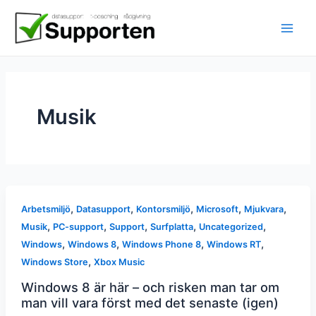
Hoppa
till
innehåll
Musik
,
,
,
,
,
Arbetsmiljö
Datasupport
Kontorsmiljö
Microsoft
Mjukvara
,
,
,
,
,
Musik
PC-support
Support
Surfplatta
Uncategorized
,
,
,
,
Windows
Windows 8
Windows Phone 8
Windows RT
,
Windows Store
Xbox Music
Windows 8 är här – och risken man tar om
man vill vara först med det senaste (igen)