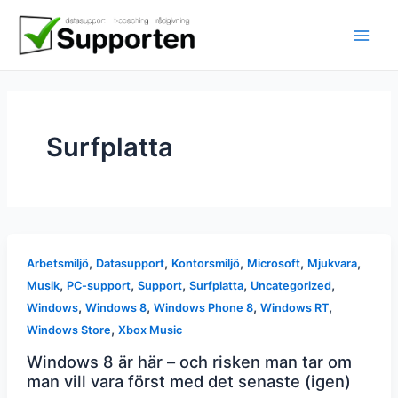
Hoppa
till
innehåll
Surfplatta
,
,
,
,
,
Arbetsmiljö
Datasupport
Kontorsmiljö
Microsoft
Mjukvara
,
,
,
,
,
Musik
PC-support
Support
Surfplatta
Uncategorized
,
,
,
,
Windows
Windows 8
Windows Phone 8
Windows RT
,
Windows Store
Xbox Music
Windows 8 är här – och risken man tar om
man vill vara först med det senaste (igen)