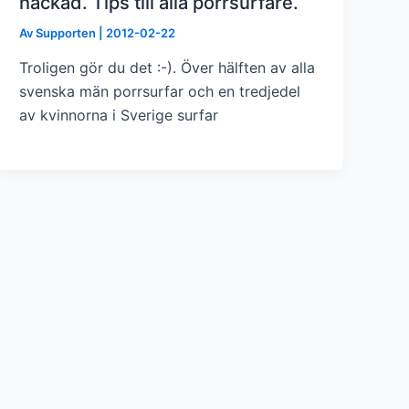
hackad. Tips till alla porrsurfare.
Av
Supporten
|
2012-02-22
Troligen gör du det :-). Över hälften av alla
svenska män porrsurfar och en tredjedel
av kvinnorna i Sverige surfar