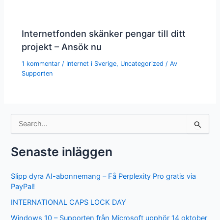
Internetfonden skänker pengar till ditt
projekt – Ansök nu
1 kommentar
/
Internet i Sverige
,
Uncategorized
/ Av
Supporten
S
ö
k
e
Senaste inläggen
f
t
Slipp dyra AI-abonnemang – Få Perplexity Pro gratis via
e
PayPal!
r
:
INTERNATIONAL CAPS LOCK DAY
Windows 10 – Supporten från Microsoft upphör 14 oktober