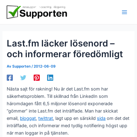
Hoppa
till
innehåll
Last.fm läcker lösenord –
och informerar föredömligt
Av
Supporten
/
2012-06-09
Nästa sajt för rakning! Nu är det Last.fm som har
säkerhetsproblem. Till skillnad från LinkedIn som
häromdagen fått 6,5 miljoner lösenord exponerade
”gömmer” inte Last.fm det inträffade. Man har skickat
email,
bloggat
,
twittrat
, lagt upp en särskild
sida
om det det
inträffade, och informerar med tydlig notifiering högst upp
när man loggar in på tjänsten.