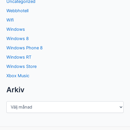
Uncategorized
Webbhotell
Wifi
Windows
Windows 8
Windows Phone 8
Windows RT
Windows Store
Xbox Music
Arkiv
A
r
k
i
v