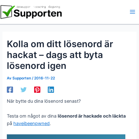
Hoppa
till
innehåll
Kolla om ditt lösenord är
hackat – dags att byta
lösenord igen
Av
Supporten
/
2016-11-22
När bytte du dina lösenord senast?
Testa om något av dina
lösenord är hackade och läckta
på
haveibeenpwned
.