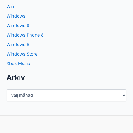
Wifi
Windows
Windows 8
Windows Phone 8
Windows RT
Windows Store
Xbox Music
Arkiv
A
r
k
i
v