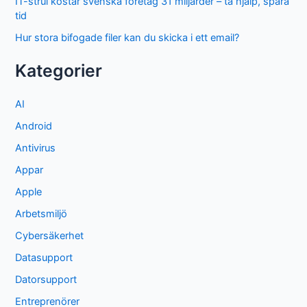
IT-strul kostar svenska företag 31 miljarder – ta hjälp, spara
tid
Hur stora bifogade filer kan du skicka i ett email?
Kategorier
AI
Android
Antivirus
Appar
Apple
Arbetsmiljö
Cybersäkerhet
Datasupport
Datorsupport
Entreprenörer