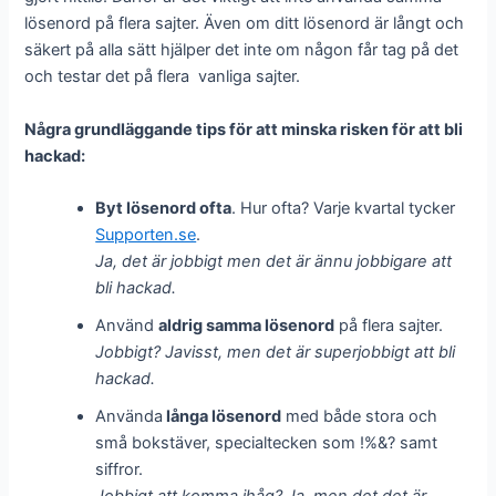
lösenord på flera sajter. Även om ditt lösenord är långt och
säkert på alla sätt hjälper det inte om någon får tag på det
och testar det på flera vanliga sajter.
Några grundläggande tips för att minska risken för att bli
hackad:
Byt lösenord ofta
. Hur ofta? Varje kvartal tycker
Supporten.se
.
Ja, det är jobbigt men det är ännu jobbigare att
bli hackad.
Använd
aldrig samma lösenord
på flera sajter.
Jobbigt? Javisst, men det är superjobbigt att bli
hackad.
Använda
långa lösenord
med både stora och
små bokstäver, specialtecken som !%&? samt
siffror.
Jobbigt att komma ihåg? Ja, men det det är