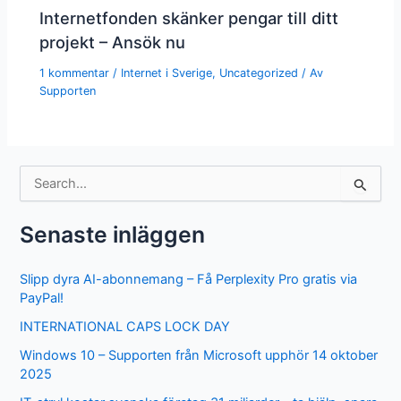
Internetfonden skänker pengar till ditt
projekt – Ansök nu
1 kommentar
/
Internet i Sverige
,
Uncategorized
/ Av
Supporten
S
ö
k
e
Senaste inläggen
f
t
Slipp dyra AI-abonnemang – Få Perplexity Pro gratis via
e
PayPal!
r
:
INTERNATIONAL CAPS LOCK DAY
Windows 10 – Supporten från Microsoft upphör 14 oktober
2025