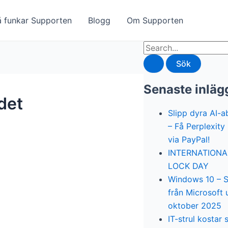
å funkar Supporten
Blogg
Om Supporten
Sök
efter:
Senaste inläg
det
Slipp dyra AI-
– Få Perplexity 
via PayPal!
INTERNATIONA
LOCK DAY
Windows 10 – 
från Microsoft
oktober 2025
IT-strul kostar