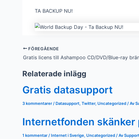
TA BACKUP NU!
FÖREGÅENDE
Relaterade inlägg
Gratis datasupport
3 kommentarer
/
Datasupport
,
Twitter
,
Uncategorized
/ Av
S
Internetfonden skänker p
1 kommentar
/
Internet i Sverige
,
Uncategorized
/ Av
Suppor