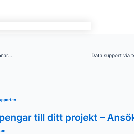
Gratis licens till Ashampoo CD/DVD/Blue-ray brännarprogram under helgen
upporten
engar till ditt projekt – Ansö
ten