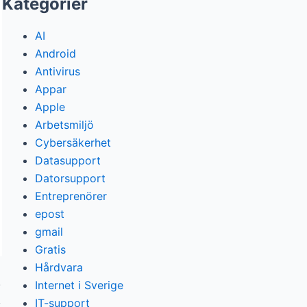
Kategorier
AI
Android
Antivirus
Appar
Apple
Arbetsmiljö
Cybersäkerhet
Datasupport
Datorsupport
Entreprenörer
epost
gmail
Gratis
Hårdvara
Internet i Sverige
IT-support
y