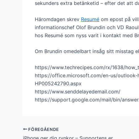
sekunders extra betänketid – efter det att du
Häromdagen skrev
Resumé
om epost på vill
informationschef Olof Brundin och VD Raoul 
hos Resumé som nyss varit i kontakt med Br
Om Brundin omedelbart insåg sitt misstag eller
https://www.techrecipes.com/rx/1638/how_
https://office.microsoft.com/en-us/outlook
HP005242790.aspx
https://www.senddelayedemail.com/
https://support.google.com/mail/bin/answ
FÖREGÅENDE
iPhone ger dig rynkor – Supportens ergonomitips