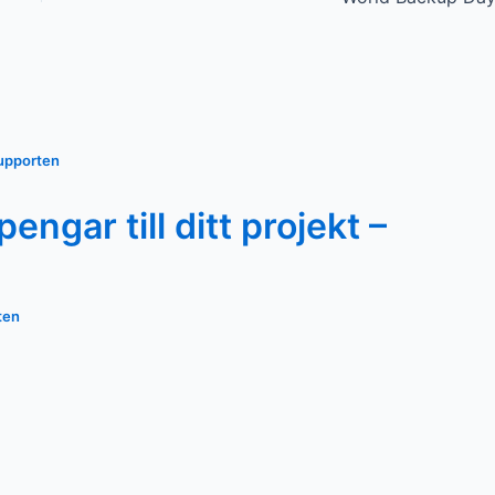
upporten
ngar till ditt projekt –
ten