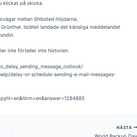
 klickat på skicka.
ovägar mellan Shibsted-höjdarna,
Grünthal. Istället landade det känsliga meddelandet
undin.
 inte förteller inte historien.
to_delay_sending_message_outlook/
-help/delay-or-schedule-sending-e-mail-messages-
er.pyhl=en&hlrm=en&answer=1284885
NÄSTA
World Backup Da