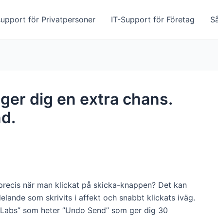
upport för Privatpersoner
IT-Support för Företag
S
 ger dig en extra chans.
nd.
 precis när man klickat på skicka-knappen? Det kan
delande som skrivits i affekt och snabbt klickats iväg.
g ”Labs” som heter ”Undo Send” som ger dig 30