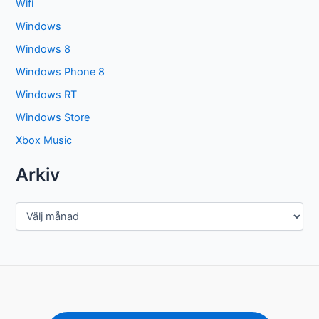
Wifi
Windows
Windows 8
Windows Phone 8
Windows RT
Windows Store
Xbox Music
Arkiv
A
r
k
i
v