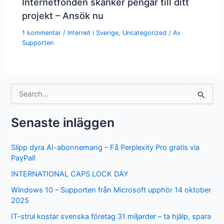
Internetfonden skänker pengar till ditt
projekt – Ansök nu
1 kommentar
/
Internet i Sverige
,
Uncategorized
/ Av
Supporten
S
ö
k
e
Senaste inläggen
f
t
Slipp dyra AI-abonnemang – Få Perplexity Pro gratis via
e
PayPal!
r
:
INTERNATIONAL CAPS LOCK DAY
Windows 10 – Supporten från Microsoft upphör 14 oktober
2025
IT-strul kostar svenska företag 31 miljarder – ta hjälp, spara