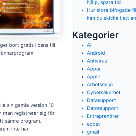
hjälp, spara tid
Hur stora bifogade fi
kan du skicka i ett e
Kategorier
r bort gratis licens till
AI
rännarprogram
Android
Antivirus
Appar
Apple
Arbetsmiljö
Cybersäkerhet
Datasupport
la sin gamla version 10
Datorsupport
 man registrerar sig för
Entreprenörer
 ett sämre program.
epost
ram inte har.
gmail