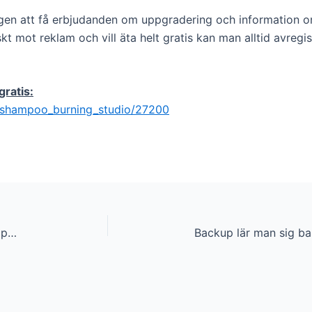
gen att få erbjudanden om uppgradering och information 
kt mot reklam och vill äta helt gratis kan man alltid avregis
ratis:
ashampoo_burning_studio/27200
Porrsurfar du? Youporn.com hackad. Tips till alla porrsurfare.