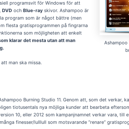
ell programsvit för Windows för att
,
DVD
och
Blue-ray
skivor. Ashampoo är
ella program som är något bättre (men
dom flesta gratisprogrammen på fingrarna
nktionerna som möjligheten att enkelt
som klarar det mesta utan att man
Ashampoo ge
g.
b
 att man ska missa.
Ashampoo Burning Studio 11. Genom att, som det verkar, kal
igen tiotusentals nya möjliga kunder att bearbeta eftersom
e version 10, eller 2012 som kampanjnamnet verkar vara, till
ånga finesser/lulllull som motsvarande ”renare” gratisprog