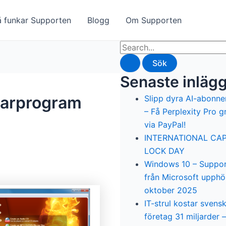
å funkar Supporten
Blogg
Om Supporten
Sök
efter:
Senaste inläg
narprogram
Slipp dyra AI-abonn
– Få Perplexity Pro gr
via PayPal!
INTERNATIONAL CA
LOCK DAY
Windows 10 – Suppo
från Microsoft upphö
oktober 2025
IT-strul kostar svens
företag 31 miljarder –