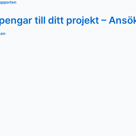
upporten
engar till ditt projekt – Ansö
ten