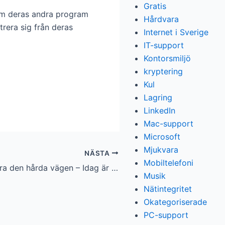
Gratis
om deras andra program
Hårdvara
trera sig från deras
Internet i Sverige
IT-support
Kontorsmiljö
kryptering
Kul
Lagring
LinkedIn
Mac-support
Microsoft
Mjukvara
NÄSTA
Mobiltelefoni
Backup lär man sig bara den hårda vägen – Idag är det Worldbackupday
Musik
Nätintegritet
Okategoriserade
PC-support