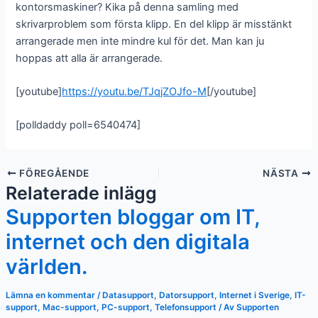
kontorsmaskiner? Kika på denna samling med
skrivarproblem som första klipp. En del klipp är misstänkt
arrangerade men inte mindre kul för det. Man kan ju
hoppas att alla är arrangerade.
[youtube]
https://youtu.be/TJqjZOJfo-M
[/youtube]
[polldaddy poll=6540474]
FÖREGÅENDE
NÄSTA
Relaterade inlägg
Supporten bloggar om IT,
internet och den digitala
världen.
Lämna en kommentar
/
Datasupport
,
Datorsupport
,
Internet i Sverige
,
IT-
support
,
Mac-support
,
PC-support
,
Telefonsupport
/ Av
Supporten