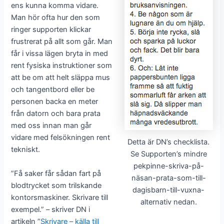
ens kunna komma vidare.
Man hör ofta hur den som
ringer supporten klickar
frustrerat på allt som går. Man
får i vissa lägen bryta in med
rent fysiska instruktioner som
att be om att helt släppa mus
och tangentbord eller be
personen backa en meter
från datorn och bara prata
med oss innan man går
vidare med felsökningen rent
Detta är DN’s checklista.
tekniskt.
Se Supporten’s mindre
pekpinne-skriva-på-
”Få saker får sådan fart på
näsan-prata-som-till-
blodtrycket som trilskande
dagisbarn-till-vuxna-
kontorsmaskiner. Skrivare till
alternativ nedan.
exempel.” – skriver DN i
artikeln ”
Skrivare – källa till